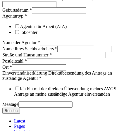
Geburtsdatum
*
Agenturtyp
*
Agentur für Arbeit (AfA)
Jobcenter
Name der Agentur
*
Name Ihres Sachbearbeiters
*
Straße und Hausnummer
*
Postleitzahl
*
Ort
*
Einverständniserklärung Direktübersendung des Antrags an
zuständige Agentur
*
Ich bin mit der direkten Übersendung meines AVGS
Antrags an meine zuständige Agentur einverstanden
Message
Senden
Latest
Pages