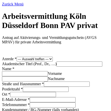
Zurück
Menü
Arbeitsvermittlung Köln
Düsseldorf Bonn PAV privat
Antrag auf Aktivierungs- und Vermittlungsgutschein (AVGS
MPAV) für private Arbeitsvermittlung
Anrede
*
Akademischer Titel (Prof., Dr., …)
Name
*
Vorname
Nachname
Straße und Hausnummer
*
Postleitzahl
*
Ort
*
E-Mail-Adresse
*
Telefonnummer
*
Kundennummer / BG-Nummer (falls vorhanden)