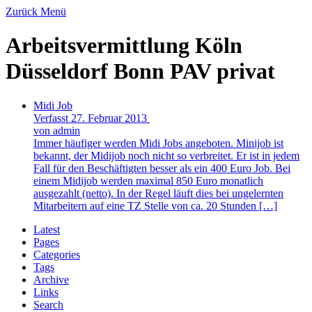
Zurück
Menü
Arbeitsvermittlung Köln
Düsseldorf Bonn PAV privat
Midi Job
Verfasst 27. Februar 2013
von admin
Immer häufiger werden Midi Jobs angeboten. Minijob ist
bekannt, der Midijob noch nicht so verbreitet. Er ist in jedem
Fall für den Beschäftigten besser als ein 400 Euro Job. Bei
einem Midijob werden maximal 850 Euro monatlich
ausgezahlt (netto). In der Regel läuft dies bei ungelernten
Mitarbeitern auf eine TZ Stelle von ca. 20 Stunden […]
Latest
Pages
Categories
Tags
Archive
Links
Search